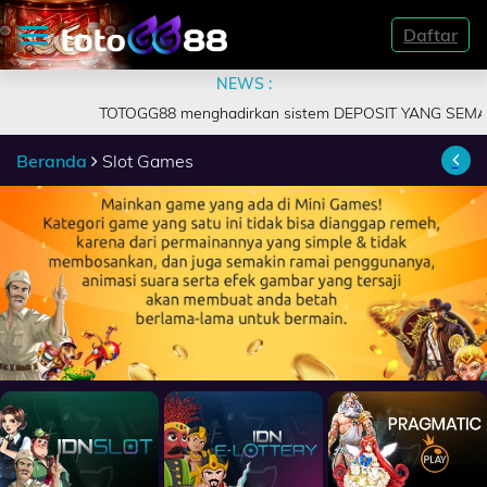
Daftar
NEWS :
BERANDA
TOTOGG88 menghadirkan sistem DEPOSIT YANG SEMAKIN MU
DAFTAR
Beranda
Slot Games
TOGEL
LIVE
CASINO
SLOT
GAMES
DEPOSIT
HISTORY
REFERRAL